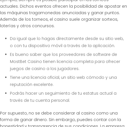
actuales. Dichos eventos ofrecen la posibilidad de apostar en
las máquinas tragamonedas anunciadas y ganar puntos.
Además de los torneos, el casino suele organizar sorteos,
loterías y otros concursos.
Da igual que lo hagas directamente desde su sitio web,
o con tu dispositivo móvil a través de la aplicación.
Es bueno saber que los proveedores de software de
MostBet Casino tienen licencia completa para ofrecer
juegos de casino a los jugadores.
Tiene una licencia oficial, un sitio web cómodo y una
reputación excelente.
Podrás hacer un seguimiento de tu estatus actual a
través de tu cuenta personal.
Por supuesto, no se debe considerar al casino como una
forma de ganar dinero. Sin embargo, puedes contar con la
honestidad y transparencia de sus condiciones. La empresa