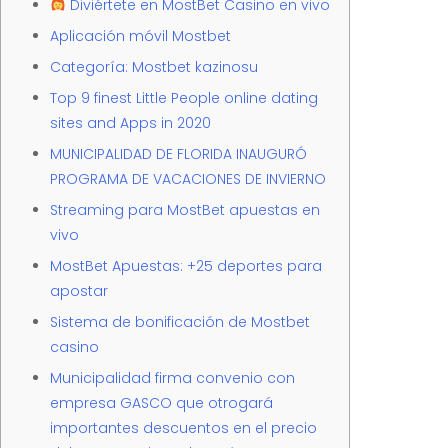
Diviértete en MostBet Casino en vivo
Aplicación móvil Mostbet
Categoría: Mostbet kazinosu
Top 9 finest Little People online dating
sites and Apps in 2020
MUNICIPALIDAD DE FLORIDA INAUGURÓ
PROGRAMA DE VACACIONES DE INVIERNO
Streaming para MostBet apuestas en
vivo
MostBet Apuestas: +25 deportes para
apostar
Sistema de bonificación de Mostbet
casino
Municipalidad firma convenio con
empresa GASCO que otrogará
importantes descuentos en el precio