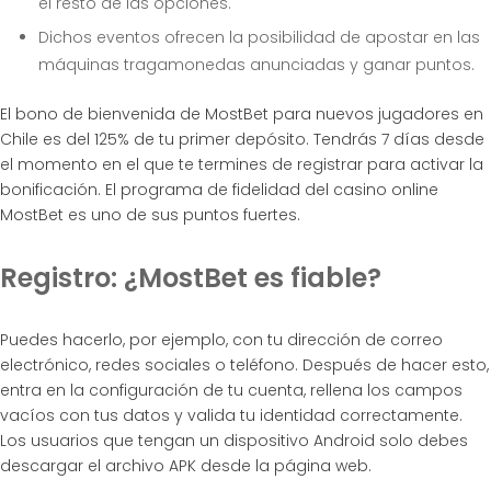
el resto de las opciones.
Dichos eventos ofrecen la posibilidad de apostar en las
máquinas tragamonedas anunciadas y ganar puntos.
El bono de bienvenida de MostBet para nuevos jugadores en
Chile es del 125% de tu primer depósito. Tendrás 7 días desde
el momento en el que te termines de registrar para activar la
bonificación. El programa de fidelidad del casino online
MostBet es uno de sus puntos fuertes.
Registro: ¿MostBet es fiable?
Puedes hacerlo, por ejemplo, con tu dirección de correo
electrónico, redes sociales o teléfono. Después de hacer esto,
entra en la configuración de tu cuenta, rellena los campos
vacíos con tus datos y valida tu identidad correctamente.
Los usuarios que tengan un dispositivo Android solo debes
descargar el archivo APK desde la página web.