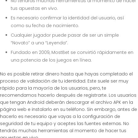
No tendrás muchas herramientas al momento de hacer
tus apuestas en vivo.
Es necesario confirmar la identidad del usuario, así
como su fecha de nacimiento.
Cualquier jugador puede pasar de ser un simple
“Novato” a una “Leyenda”.
Fundado en 2009, MostBet se convirtió rápidamente en
una potencia de los juegos en línea.
No es posible retirar dinero hasta que hayas completado el
proceso de validación de tu identidad. Este suele ser muy
rápido para la mayoría de los usuarios, pero, te
recomendamos hacerlo después de registrarte. Los usuarios
que tengan Android deberán descargar el archivo APK en la
página web e instalarlo en su teléfono. Sin embargo, antes de
hacerlo es necesario que vayas a la configuración de
seguridad de tu equipo y aceptes las fuentes externas. No
tendrás muchas herramientas al momento de hacer tus
apuestas en vivo.