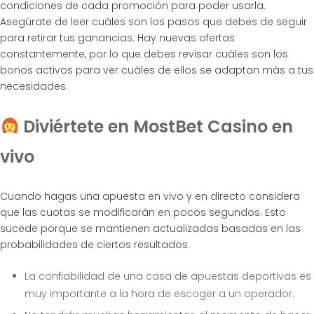
condiciones de cada promoción para poder usarla.
Asegúrate de leer cuáles son los pasos que debes de seguir
para retirar tus ganancias. Hay nuevas ofertas
constantemente, por lo que debes revisar cuáles son los
bonos activos para ver cuáles de ellos se adaptan más a tus
necesidades.
Diviértete en MostBet Casino en
vivo
Cuando hagas una apuesta en vivo y en directo considera
que las cuotas se modificarán en pocos segundos. Esto
sucede porque se mantienen actualizadas basadas en las
probabilidades de ciertos resultados.
La confiabilidad de una casa de apuestas deportivas es
muy importante a la hora de escoger a un operador.