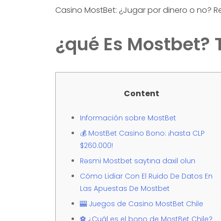
Casino MostBet: ¿Jugar por dinero o no? 
¿qué Es Mostbet? 
Content
Información sobre MostBet
💰 MostBet Casino Bono: ¡hasta CLP
$260.000!
Rəsmi Mostbet saytına daxil olun
Cómo Lidiar Con El Ruido De Datos En
Las Apuestas De Mostbet
🎰 Juegos de Casino MostBet Chile
⚽ ¿Cuál es el bono de MostBet Chile?