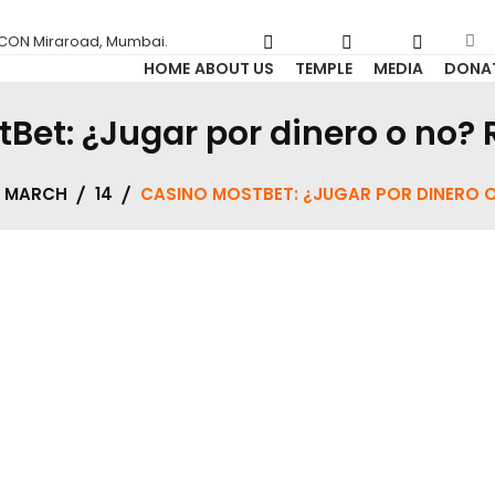
CON Miraroad, Mumbai.
HOME
ABOUT US
TEMPLE
MEDIA
DONA
Bet: ¿Jugar por dinero o no?
MARCH
14
CASINO MOSTBET: ¿JUGAR POR DINERO O