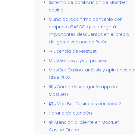
Sistema de bonificación de Mostbet
casino
Municipalidad firma convenio con
empresa GASCO que otrogará
importantes descuentos en el precio
del gas a vecinos de Purén
⇢ Licencia de MostBet
MostBet qeydiyyat prosesi
MostBet Casino: análisis y opiniones en
Chile 2023
💬 ¿Cómo descargar la app de
MostBet?
🔐 ¿MostBet Casino es confiable?
Horario de atención
💬 Atención al cliente en MostBet
Casino Online