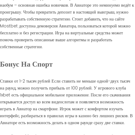
наобум – основная ошибка новичков. В Авиаторе это неминуемо ведёт к
проигрышу. Чтобы превратить депозит в настоящий выигрыш, нужно
разрабатывать собственную стратегию. Стоит добавить, что на сайте
Mostbet доступна демоверсия Авиатора, пользоваться которой можно
бесплатно и без регистрации. Игра на виртуальные средства может
помочь проверить описанные выше алгоритмы и разработать
собственные стратегии.
Бонус На Спорт
Ставки от 1-2 тысяч рублей Если ставить не меньше одной-двух тысяч
на раунд, можно получить прибыль от 100 рублей. У игрового клуба
1xbet есть официальное мобильное приложение. После его скачивания
открывается доступ ко всем видеослотам и появляется возможность
играть в Авиатор на смартфоне. Игрок может с комфортом изучать
интерфейс, разбираться в правилах игры в казино без лишних рисков. В
Авиаторе есть возможность делать в одном раунде сразу две ставки.