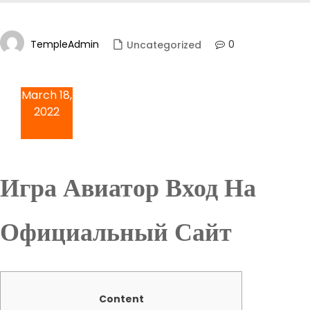
TempleAdmin
0
Uncategorized
March 18,
2022
Игра Авиатор Вход На
Официальный Сайт️
Content