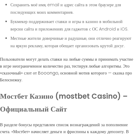
Сохранить моё имя, email и адрес сайта в этом браузере для
последующих моих комментариев.
Букмекер поддерживает ставки и игры в казино в мобильной
версии сайта и приложениях для гаджетов с ОС Android и iOS.
Местные жители доверчивые и радушные, они отлично реагируют
на яркую рекламу, которая обещает организовать крутой досуг.
Пользователи могут делать ставки на любые суммы и принимать участие
в игре неограниченное количество раз, тестируя любые алгоритмы. Это
«сказочный» слот от Booongo, основной мотив которого — сказка про
Белоснежку.
Мостбет Казино (mostbet Casino) –
Официальный Сайт
В разделе бонусы представлен список вознаграждений за пополнение
счета. «Мостбет» начисляет деньги и фриспины к каждому депозиту. В