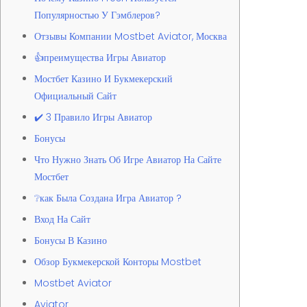
Популярностью У Гэмблеров?
Отзывы Компании Mostbet Aviator, Москва
👍преимущества Игры Авиатор
Мостбет Казино И Букмекерский
Официальный Сайт
✔️ 3 Правило Игры Авиатор
Бонусы
Что Нужно Знать Об Игре Авиатор На Сайте
Мостбет
❔как Была Создана Игра Авиатор ?
Вход На Сайт
Бонусы В Казино
Обзор Букмекерской Конторы Mostbet
Mostbet Aviator
Aviator