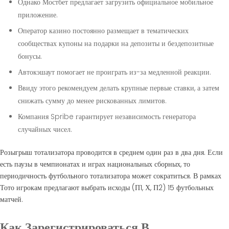
Однако Мостбет предлагает загрузить официальное мобильное
приложение.
Оператор казино постоянно размещает в тематических
сообществах купоны на подарки на депозиты и бездепозитные
бонусы.
Автокэшаут помогает не проиграть из-за медленной реакции.
Ввиду этого рекомендуем делать крупные первые ставки, а затем
снижать сумму до менее рискованных лимитов.
Компания Spribe гарантирует независимость генератора
случайных чисел.
Розыгрыш тотализатора проводится в среднем один раз в два дня. Если
есть паузы в чемпионатах и играх национальных сборных, то
периодичность футбольного тотализатора может сократиться. В рамках
Тото игрокам предлагают выбрать исходы (П1, Х, П2) 15 футбольных
матчей.
Как Зарегистрироваться В