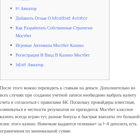
In Авиатор
Добавить Отзыв О Mostbet Aviator
Как Разработать Собственные Стратегии
Мостбет
Игровые Автоматы Мостбет Казино
Регистрация И Вход В Казино Мостбет
1xbet Авиатор
После этого можно переходить к ставкам на деньги. Дополнительно во
всех случаях при создании учетной записи необходимо выбрать валюту
счета и согласиться с правилами БК. Поскольку провайдеры известные,
сомневаться в честности результатов не приходится. Мостбет классное
казино, всегда играю тут, разные бонусы и быстрые выплаты это большой
плюс этого казино. Новичкам выдаются «плюшки» за 1-4 депозита, есть
ограничения по минимальной сумме.