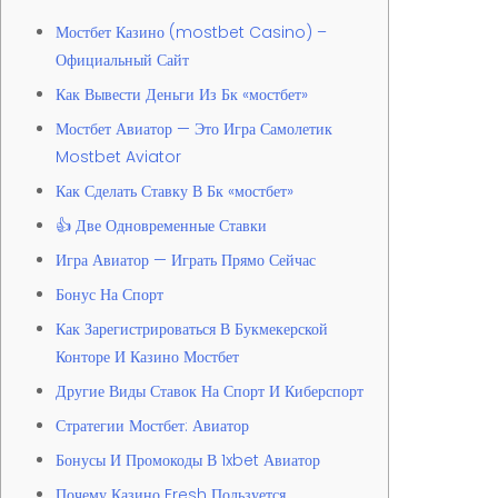
Мостбет Казино (mostbet Casino) –
Официальный Сайт
Как Вывести Деньги Из Бк «мостбет»
Мостбет Авиатор — Это Игра Самолетик
Mostbet Aviator
Как Сделать Ставку В Бк «мостбет»
👍 Две Одновременные Ставки
Игра Авиатор — Играть Прямо Сейчас
Бонус На Спорт
Как Зарегистрироваться В Букмекерской
Конторе И Казино Мостбет
Другие Виды Ставок На Спорт И Киберспорт
Стратегии Мостбет: Авиатор
Бонусы И Промокоды В 1xbet Авиатор
Почему Казино Fresh Пользуется