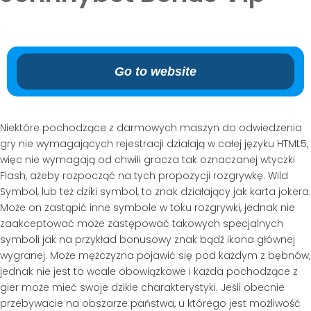
Go to website
Niektóre pochodzące z darmowych maszyn do odwiedzenia
gry nie wymagających rejestracji działają w całej języku HTML5,
więc nie wymagają od chwili gracza tak oznaczanej wtyczki
Flash, ażeby rozpocząć na tych propozycji rozgrywkę. Wild
Symbol, lub też dziki symbol, to znak działający jak karta jokera.
Może on zastąpić inne symbole w toku rozgrywki, jednak nie
zaakceptować może zastępować takowych specjalnych
symboli jak na przykład bonusowy znak bądź ikona głównej
wygranej. Może mężczyzna pojawić się pod każdym z bębnów,
jednak nie jest to wcale obowiązkowe i każda pochodzące z
gier może mieć swoje dzikie charakterystyki. Jeśli obecnie
przebywacie na obszarze państwa, u którego jest możliwość