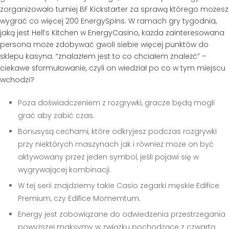
zorganizowało turniej BF Kickstarter za sprawą którego możesz
wygrać co więcej 200 EnergySpins. W ramach gry tygodnia,
jaką jest Hell’s Kitchen w EnergyCasino, każda zainteresowana
persona może zdobywać gwoli siebie więcej punktów do
sklepu kasyna. “znalazłem jest to co chciałem znależć” –
ciekawe sformułowanie, czyli on wiedział po co w tym miejscu
wchodzi?
Poza doświadczeniem z rozgrywki, gracze będą mogli
grać aby zabić czas.
Bonusysą cechami, które odkryjesz podczas rozgrywki
przy niektórych maszynach jak i również może on być
aktywowany przez jeden symbol, jeśli pojawi się w
wygrywającej kombinacji.
W tej serii znajdziemy takie Casio zegarki męskie Edifice
Premium, czy Edifice Momemtum.
Energy jest zobowiązane do odwiedzenia przestrzegania
powyższej maksymy w związku pochodzące z czwartą