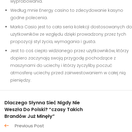
wypróbowania.
Według mnie Energy casino to zdecydowanie kasyno
godne polecenia.
Marka Casio jest to cała seria kolekcji dostosowanych do
użytkowników ze względu dzięki prowadzony przez tych
propozycji styl życia, wymagania i gusta.
Jest to coś ciepło widzianego przez użytkowników, którzy
dopiero zaczynają swoją przygodę pochodzące z
maszynami do uciechy i którzy życzyliby poczuć
atmosferę uciechy przed zainwestowaniem w całej nią
pieniędzy.
Dlaczego Słynna Sieć Nigdy Nie
Weszła Do Polski? “czasy Takich
Brandów Już Minęły”
Previous Post