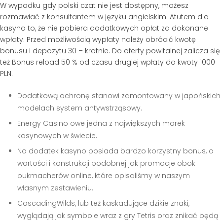
W wypadku gdy polski czat nie jest dostępny, możesz
rozmawiać z konsultantem w języku angielskim. Atutem dla
kasyna to, że nie pobiera dodatkowych opłat za dokonane
wpłaty. Przed możliwością wypłaty należy obrócić kwotę
bonusu i depozytu 30 – krotnie. Do oferty powitalnej zalicza się
też Bonus reload 50 % od czasu drugiej wpłaty do kwoty 1000
PLN.
Dodatkową ochronę stanowi zamontowany w japońskich
modelach system antywstrząsowy.
Energy Casino owe jedna z największych marek
kasynowych w świecie.
Na dodatek kasyno posiada bardzo korzystny bonus, o
wartości i konstrukcji podobnej jak promocje obok
bukmacherów online, które opisaliśmy w naszym
własnym zestawieniu.
CascadingWilds, lub też kaskadujące dzikie znaki,
wyglądają jak symbole wraz z gry Tetris oraz znikać będą