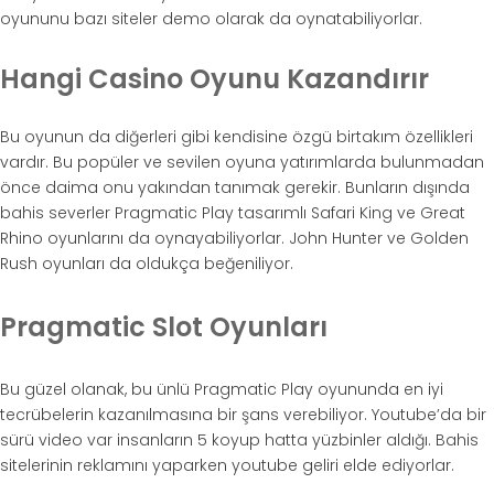
oyununu bazı siteler demo olarak da oynatabiliyorlar.
Hangi Casino Oyunu Kazandırır
Bu oyunun da diğerleri gibi kendisine özgü birtakım özellikleri
vardır. Bu popüler ve sevilen oyuna yatırımlarda bulunmadan
önce daima onu yakından tanımak gerekir. Bunların dışında
bahis severler Pragmatic Play tasarımlı Safari King ve Great
Rhino oyunlarını da oynayabiliyorlar. John Hunter ve Golden
Rush oyunları da oldukça beğeniliyor.
Pragmatic Slot Oyunları
Bu güzel olanak, bu ünlü Pragmatic Play oyununda en iyi
tecrübelerin kazanılmasına bir şans verebiliyor. Youtube’da bir
sürü video var insanların 5 koyup hatta yüzbinler aldığı. Bahis
sitelerinin reklamını yaparken youtube geliri elde ediyorlar.