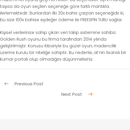
taşısa da oyun seçilen seçeneğe göre farklı mantıkla
ilerlemektedir. Bunlardan ilki 20x bahis çarpan seçeneğidir ki,
bu size 100x bahise eşdeğer ödeme ile FREESPİN TURU sağlar.
Kişisel verilerinize sahip çıkan veri takip sistemine sahibiz.
Golden Rush oyunu bu firma tarafından 2014 yılında
geliştirilmiştir. Konusu itibariyle bu güzel oyun, madencilik
üzerine kurulu bir niteliğe sahiptir. Bu nedenle, at’nin lisanslı bir
kumar portalı olup olmadığını düşünmelisiniz.
Previous Post
Next Post