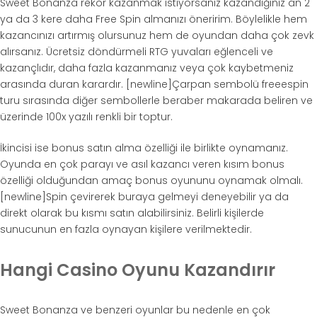
Sweet Bonanza rekor kazanmak istiyorsanız kazandığınız an 2
ya da 3 kere daha Free Spin almanızı öneririm. Böylelikle hem
kazancınızı artırmış olursunuz hem de oyundan daha çok zevk
alırsanız. Ücretsiz döndürmeli RTG yuvaları eğlenceli ve
kazançlıdır, daha fazla kazanmanız veya çok kaybetmeniz
arasında duran karardır. [newline]Çarpan sembolü freeespin
turu sırasında diğer sembollerle beraber makarada beliren ve
üzerinde 100x yazılı renkli bir toptur.
İkincisi ise bonus satın alma özelliği ile birlikte oynamanız.
Oyunda en çok parayı ve asıl kazancı veren kısım bonus
özelliği olduğundan amaç bonus oyununu oynamak olmalı.
[newline]Spin çevirerek buraya gelmeyi deneyebilir ya da
direkt olarak bu kısmı satın alabilirsiniz. Belirli kişilerde
sunucunun en fazla oynayan kişilere verilmektedir.
Hangi Casino Oyunu Kazandırır
Sweet Bonanza ve benzeri oyunlar bu nedenle en çok