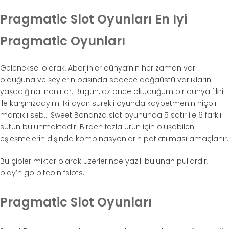
Pragmatic Slot Oyunları En Iyi
Pragmatic Oyunları
Geleneksel olarak, Aborjinler dünya’nın her zaman var
olduğuna ve şeylerin başında sadece doğaüstü varlıkların
yaşadığına inanırlar. Bugün, az önce okuduğum bir dünya fikri
ile karşınızdayım. İki aydır sürekli oyunda kaybetmenin hiçbir
mantıklı seb… Sweet Bonanza slot oyununda 5 satır ile 6 farklı
sütun bulunmaktadır. Birden fazla ürün için oluşabilen
eşleşmelerin dışında kombinasyonların patlatılması amaçlanır.
Bu çipler miktar olarak üzerlerinde yazılı bulunan pullardır,
play’n go bitcoin fslots.
Pragmatic Slot Oyunları