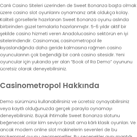
Canlı Casino Siteleri üzerinden de Sweet Bonanza başta olmak
üzere casino slot oyunlarını oynamanız artık oldukça kolay.
Kaliteli görsellerle hazırlanan Sweet Bonanza oyunu aslında
birbirinden güzel temalarla hazırlanmıştır. 5-6 yıldır aktif bir
şekilde casino hizmeti veren Anadolucasino sektörün en iyi
sitelerindendir. Casinomaxi, casinometropol ile
kıyaslandığında daha geride kalmasına rağmen casino
oyuncularının çok beğendiği bir canlı casino sitesidir. Yeni
oyuncular için yukarıda yer alan “Book of Ra Demo” oyununu
ücretsiz olarak deneyebilirsiniz.
Casinometropol Hakkında
Demo sürümünü kullanabilirsiniz ve ücretsiz oynayabilirsiniz
veya kayıtlı olduğunuzda gerçek parayla oynamayı
deneyebilirsiniz. Büyük ihtimalle Sweet Bonanza slotunu
beğenecek onlar kim seviyor basit ama kârlı klasik oyunları. Ve
ancak modern online slot makinelerin sevenleri de bu
mükemmel oyunu geçmemeliler. Bu seçenekler aynı mantığı