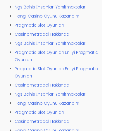
Ngs Bahis İnsanları Yanıltmaktalar
Hangi Casino Oyunu Kazandırır
Pragmatic Slot Oyunları
Casinometropol Hakkında
Ngs Bahis İnsanları Yanıltmaktalar
Pragmatic Slot Oyunları En Iyi Pragmatic
Oyunları
Pragmatic Slot Oyunları En Iyi Pragmatic
Oyunları
Casinometropol Hakkında
Ngs Bahis İnsanları Yanıltmaktalar
Hangi Casino Oyunu Kazandırır
Pragmatic Slot Oyunları
Casinometropol Hakkında
Hangi Casino Oyunu Kazandırır