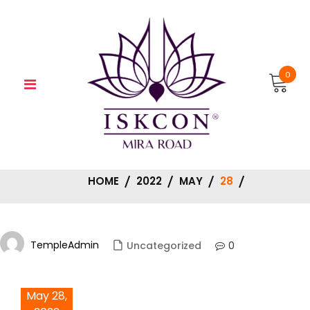
Skip
to
content
0
HOME
2022
MAY
28
TempleAdmin
0
Uncategorized
May 28,