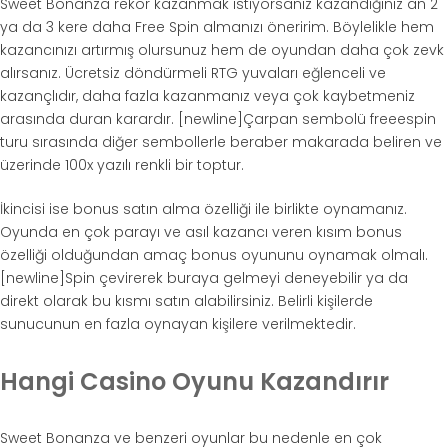
Sweet Bonanza rekor kazanmak istiyorsanız kazandığınız an 2
ya da 3 kere daha Free Spin almanızı öneririm. Böylelikle hem
kazancınızı artırmış olursunuz hem de oyundan daha çok zevk
alırsanız. Ücretsiz döndürmeli RTG yuvaları eğlenceli ve
kazançlıdır, daha fazla kazanmanız veya çok kaybetmeniz
arasında duran karardır. [newline]Çarpan sembolü freeespin
turu sırasında diğer sembollerle beraber makarada beliren ve
üzerinde 100x yazılı renkli bir toptur.
İkincisi ise bonus satın alma özelliği ile birlikte oynamanız.
Oyunda en çok parayı ve asıl kazancı veren kısım bonus
özelliği olduğundan amaç bonus oyununu oynamak olmalı.
[newline]Spin çevirerek buraya gelmeyi deneyebilir ya da
direkt olarak bu kısmı satın alabilirsiniz. Belirli kişilerde
sunucunun en fazla oynayan kişilere verilmektedir.
Hangi Casino Oyunu Kazandırır
Sweet Bonanza ve benzeri oyunlar bu nedenle en çok