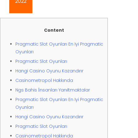
2022
Content
Pragmatic Slot Oyunları En Iyi Pragmatic
Oyunları
Pragmatic Slot Oyunları
Hangi Casino Oyunu Kazandırır
Casinometropol Hakkında
Ngs Bahis İnsanları Yanıltmaktalar
Pragmatic Slot Oyunları En Iyi Pragmatic
Oyunları
Hangi Casino Oyunu Kazandırır
Pragmatic Slot Oyunları
Casinometropol Hakkında